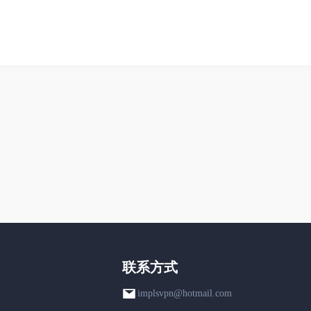
联系方式
implsvpn@hotmail.com